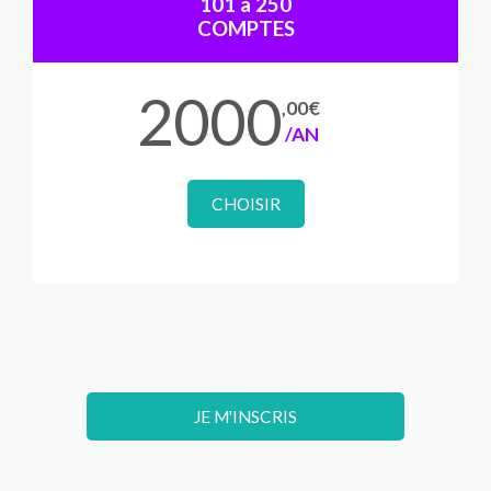
101 à 250
COMPTES
2000
,00€
/AN
CHOISIR
JE M'INSCRIS