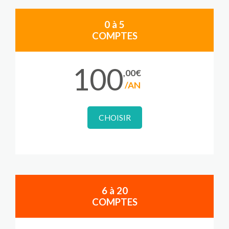
0 à 5
COMPTES
100
,00€
/AN
CHOISIR
6 à 20
COMPTES