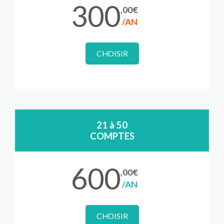
300
,00€
/AN
CHOISIR
21 à 50
COMPTES
600
,00€
/AN
CHOISIR