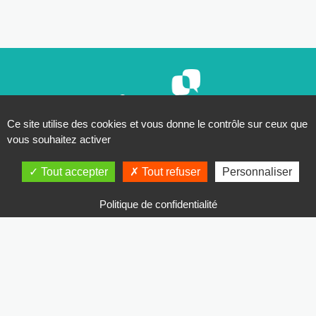
Ce site utilise des cookies et vous donne le contrôle sur ceux que
vous souhaitez activer
Nous organisons régulièrement des
présentations et
visites guidées
. Vous pouvez aussi
réserver un créneau
Tout accepter
Tout refuser
Personnaliser
pour une présentation individuelle. Enseignant·e·s, accédez
à
notre site compagnon
.
Politique de confidentialité
Projet soutenu par la Délégation générale à la langue
française et aux langues de France.