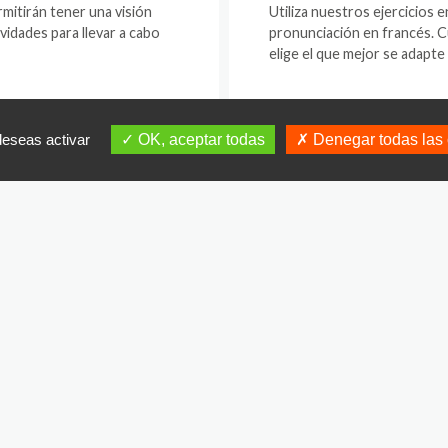
mitirán tener una visión
Utiliza nuestros ejercicios 
ividades para llevar a cabo
pronunciación en francés. C
elige el que mejor se adapte 
NTOS
C
deseas activar
OK, aceptar todas
Denegar todas las 
os
alumnos
y
los
profesores.