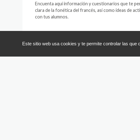
Encuenta aquí información y cuestionarios que te per
clara de la fonética del francés, así como ideas de act
con tus alumnos.
ACCEDER A LOS DOCUME
Este sitio web usa cookies y te permite controlar las que 
Organizamos
regularmente
presentaciones
y
visitas
guiadas
para
l