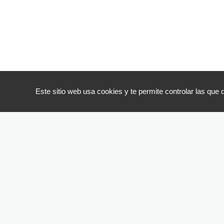
Este sitio web usa cookies y te permite controlar las que 
Organizamos
regularmente
presentaciones
y
visitas
guiadas
para
l
© 2022 Fonetix 