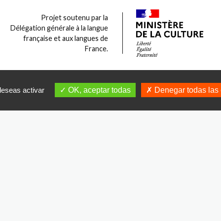
Projet soutenu par la
Délégation générale à la langue
française et aux langues de
France.
deseas activar
OK, aceptar todas
Denegar todas las 
os
alumnos
y
los
profesores.
-
Créditos
-
Términos legales y política de privacidad
-
Condiciones g